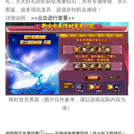
礼，天天好礼轻松获取海量钻石，另有专属坐骑、永久
图鉴、超多强化道具，超值折扣机会难得！
详细说明：
>>点击进行查看<<
限时首充
界面（图片仅作参考，请以游戏
实际内容为
准）
假期新区专属战事
①
——
开服体验激爽国战！战火纷飞群雄起！