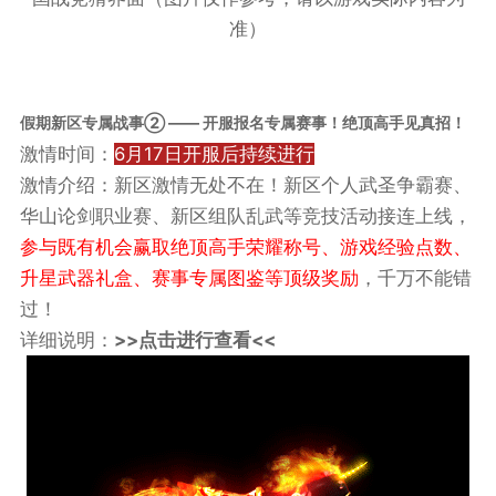
准）
假期新区专属战事
②
——
开服报名专属赛事！绝顶高手见真招！
激情时间：
6月17日开服后持续进行
激情介绍：新区激情无处不在！新区个人武圣争霸赛、
华山论剑职业赛、新区组队乱武等竞技活动接连上线，
参与既有机会赢取绝顶高手荣耀称号、游戏经验点数、
升星武器礼盒、赛事专属图鉴等顶级奖励
，千万不能错
过！
详细说明：
>>点击进行查看<<