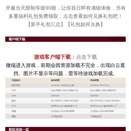
开服当天限制等级90级，让你首日即有满级体验，另有
多重福利礼包免费领取，点击查看如何兑换礼包吧！
【
新手礼包汇总
】【
礼包如何兑换
】
游戏客户端下载：
点击下载
微端进入游戏，前期会因资源加载不完全，出现白云遮
挡、图片不显示等问题，需等待游戏加载完成。