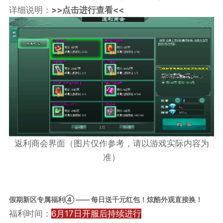
详细说明：
>>点击进行查看<<
返利商会界面（图片仅作参考，请以游戏
实际内容为
准）
假期新区专属福利
④
——
每日送千元红包！炫酷外观直接换！
福利时间：
6月17日开服后持续进行