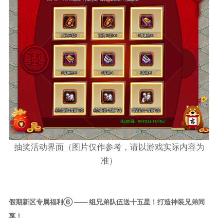
抽奖活动界面（图片仅作参考，请以游戏实际内容为
准）
假期新区专属福利
⑥
——
组兄弟队伍送十五星！打造神装兄弟同
享！