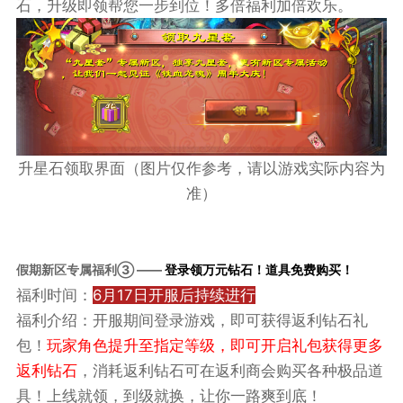
石，升级即领帮您一步到位！多倍福利加倍欢乐。
升星石领取界面（图片仅作参考，请以游戏
实际内容为
准）
假期新区专属福利③ ——
登录领万元钻石！道具免费购买！
福利时间：
6月17日开服后持续进行
福利介绍：开服期间登录游戏，即可获得返利钻石礼
包！
玩家角色提升至指定等级，即可开启礼包获得更多
返利钻石
，消耗返利钻石可在返利商会购买各种极品道
具！上线就领，到级就换，让你一路爽到底！