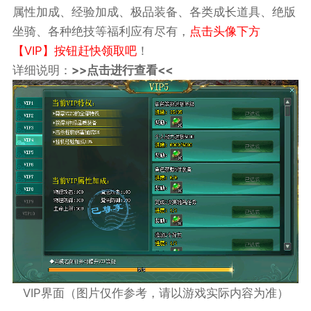
属性加成、经验加成、极品装备、各类成长道具、绝版
坐骑、各种绝技等福利应有尽有，
点击头像下方
【VIP】按钮赶快领取吧
！
详细说明：
>>点击进行查看<<
VIP界面（图片仅作参考，请以游戏实际内容为准）