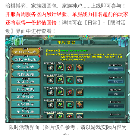
暗棋博弈、家族团圆包、家族神鸡……上线即可参与！
开服首周服务器内累计经验、单服战力排名超前的玩家
还将获得一份超值回馈
！详情可在【日常】-【限时活
动】界面中进行查看！
限时活动界面（图片仅作参考，请以游戏实际内容为