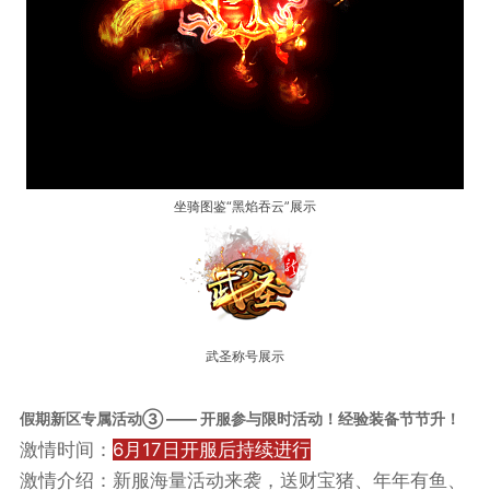
坐骑图鉴“黑焰吞云”展示
武圣称号展示
假期新区专属活动
③
——
开服参与限时活动！经验装备节节升！
激情时间：
6月17日开服后持续进行
激情介绍：新服海量活动来袭，送财宝猪、年年有鱼、