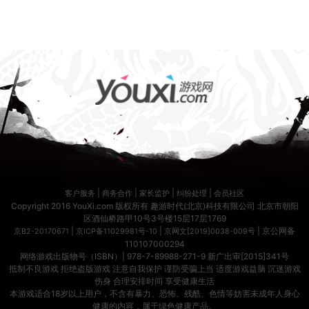
|
|
|
|
客户服务
商务合作
家长监护
纠纷处理
会员社区
Copyright 2016 YouXi.com 版权所有 趣游时代(北京)科技有限公司 北京市朝阳
区酒仙桥路甲10号3号楼15层17层1769
|
|
|
京公网备
京B2-20170671
京ICP备11029981号-10
京网文[2019]0038-009号
110107000294
网络游戏出版物号（ISBN）| 978-7-89988-271-9 新广出审[2015]341号
抵制不良游戏 拒绝盗版游戏 注意自我保护 谨防受骗上当 适度游戏益脑 沉迷游戏
伤身 合理安排时间 享受健康生活
本游戏适合18岁以上用户，不含有暴力、恐怖、残酷、色情等妨害未成年人身心
健康的内容，属于绿色健康产品。