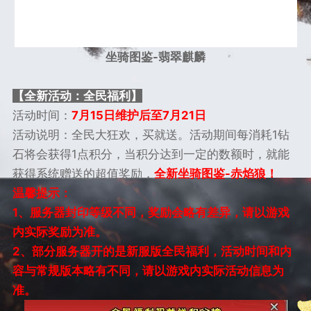
坐骑图鉴-翡翠麒麟
【全新活动：全民福利】
活动时间：
7月15日维护后至7月21日
活动说明：全民大狂欢，买就送。活动期间每消耗1钻
石将会获得1点积分，当积分达到一定的数额时，就能
获得系统赠送的超值奖励，
全新坐骑图鉴
-赤焰狼！
温馨提示：
1
、服务器封印等级不同，奖励会略有差异，请以游戏
内实际奖励为准。
2
、部分服务器开的是新服版全民福利，活动时间和内
容与常规版本略有不同，请以游戏内实际活动信息为
准。