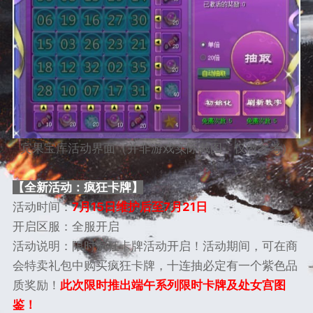
宾果宝库活动界面（并非游戏实际截图，仅做参考）
【全新活动：疯狂卡牌】
活动时间：
7月15日维护后至7月21日
开启区服：全服开启
活动说明：限时疯狂卡牌活动开启！活动期间，可在商
会特卖礼包中购买疯狂卡牌，十连抽必定有一个紫色品
质奖励！
此次限时推出端午系列限时卡牌及处女宫图
鉴！