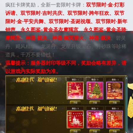
疯狂卡牌奖励，全新一套限时卡牌：
双节限时·金·灯彩
诉请、双节限时·吉时共庆、双节限时·跨年狂欢、双节
限时·金·平安共舞、双节限时·圣诞祝颂、双节限时·新年
钟声、永久图鉴-黄金圣衣摩羯宫、永久图鉴-黄金圣骑·
摩羯宫、神器·裁决、神器·幽冥碧火、神器·裁决
、碧灵
丹、飓风精华、龙涎丹、龙星升级宝石、丹砂珠等珍稀
道具，千万不要错过！
温馨提示：服务器封印等级不同，奖励会略有差异，请
以游戏内实际奖励为准。