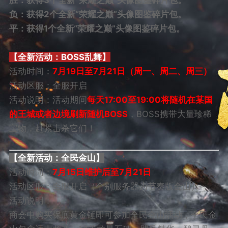
负：获得2个全新“荣耀之巅”头像图鉴碎片包。
平：获得1个全新“荣耀之巅”头像图鉴碎片包。
【全新活动：BOSS乱舞】
活动时间：
7月19日至7月21日（周一、周二、周三）
活动区服：全服开启
活动说明：活动期间
每天17:00至19:00将随机在某国
的王城或者边境刷新随机BOSS
，BOSS携带大量珍稀
宝物，赶紧击杀它们！
【全新活动：全民金山】
活动时间：
7月15日维护后至7月21日
活动区服：全服开启（个别服务器为节奏版金山）
活动说明：
商会中购买保底黄金锤即可参加全民金山活动，全民金