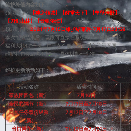
维护补偿内容如下：
领取区服：
【神之领域】【醒掌天下】【坚壁清野】
【刀剑山林】【云帆沧海】
领取时间：
2021
年7月15日维护结束后-7月17日23:59
本次维护结束后，玩家可直接在系统邮件中领取“维护
福利大礼包”一份。由于各个服务器的封印等级不同，
维护礼包奖励也不相同，具体以邮件为准。
维护更新活动如下：
活动名称
活动时间
家族团圆包（新）
7月16日
全民彩镖节（新）
7月17日至7月18日
日常任务双倍经验
7月17日至7月18日
（新）
暗棋博弈（新）
7月19日至7月21日