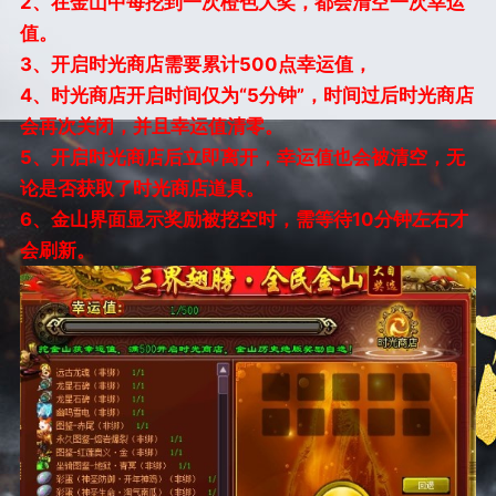
2
、在金山中每挖到一次橙色大奖，都会清空一次幸运
值。
3
、开启时光商店需要累计500点幸运值，
4
、时光商店开启时间仅为“5分钟”，时间过后时光商店
会再次关闭，并且幸运值清零。
5
、开启时光商店后立即离开，幸运值也会被清空，无
论是否获取了时光商店道具。
6
、金山界面显示奖励被挖空时，需等待10分钟左右才
会刷新。