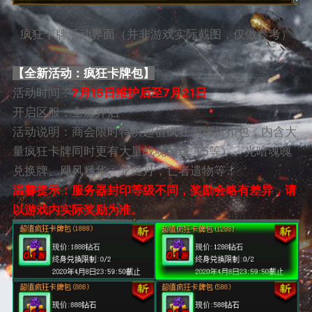
疯狂卡牌活动界面（并非游戏实际截图，仅做参考）
【全新活动：疯狂卡牌包】
活动时间：
7月15日维护后至7月21日
开启区服：全服开启
活动说明：商会限时特供超值疯狂卡牌折扣包，内含大
量疯狂卡牌同时更有大量战魂宝珠（5等）、光暗魂魄
兑换牌、飓风精华、龙涎丹，亡者遗物等！
温馨提示：服务器封印等级不同，奖励会略有差异，请
以游戏内实际奖励为准。