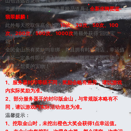
山包含远古龙魂、14等龙星石碑、飓风精华、碧灵丹、
龙涎丹、兽魂自选包、海量极品道具！
全新坐骑图鉴-
翡翠麒麟！
此外每天挖取保底金山的
10次、20次、50次、100
次、200次、500次、1000次
将额外获得“回馈宝
箱”！
全民金山所有奖励均非绑，并且拥有时光商店，幸运值
满足一定条件即可进入时光商店从随机出来的宝物中选
择自己想要的宝物！
活动须知：
1
、服务器封印等级不同，奖励会略有差异，请以游戏
内实际奖励为准。
2
、部分服务器开的封印版金山，与常规版本略有不
同，请以游戏内实际活动信息为准。
温馨提示：
1
、挖取金山时，未挖出橙色大奖会获得1点幸运值。