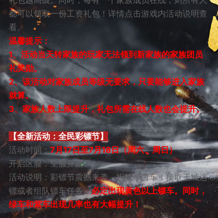
都可以领取一份工资礼包！详情点击游戏内活动说明查
看。
温馨提示：
1、活动当天转家族的玩家无法领到新家族的家族团员
礼奖励。
2、该活动对家族成员等级无要求，只要能够进入家族
就算。
3、家族人数上限提升，礼包所需在线人数也会提升。
【全新活动：全民彩镖节】
活动时间：
7月17日至7月18日（周六、周日）
开启区服：全服开启
活动说明：彩镖节震撼来袭，拒绝小白车！接取王城运
镖或者组队镖车任务，
必定出现黄色以上镖车。同时，
绿车和紫车出现几率也有大幅提升！