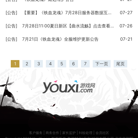
[公告]
【重要】《铁血龙魂》7月28日服务器数据互通公告
07-27
[公告]
7月28日11:00夏日新区【曲水流觞】点击查看专属活动
07-26
[公告]
7月21日《铁血龙魂》全服维护更新公告
07-21
1
2
3
4
5
6
7
下一页
尾页
|
|
|
|
客户服务
商务合作
家长监护
纠纷处理
会员社区