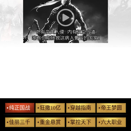
纯正国战
狂撒10亿
穿越指南
帝王梦圆
佳丽三千
重金悬赏
掌控天下
六大职业