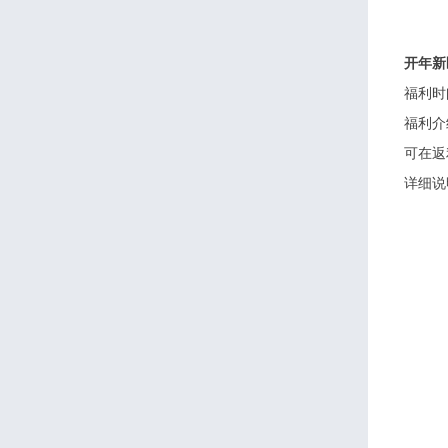
开年新
福利时
福利介
可在返
详细说