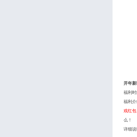
开年新
福利时
福利介
戏红包
么！
详细说