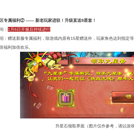
区
专属福利② —— 新老玩家进驻！升级直送9星套！
间：
1月6日开服后持续进行
绍：赠送新服专属福利，除游戏内原有15星赠送外，玩家角色达到指定
倍福利加倍欢乐。
升星石领取界面（图片仅作参考，请以游