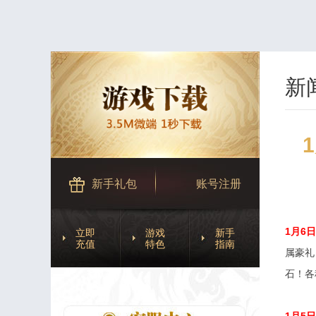
新
新手礼包
账号注册
1
月6
立即
游戏
新手
充值
特色
指南
属豪礼
石！各