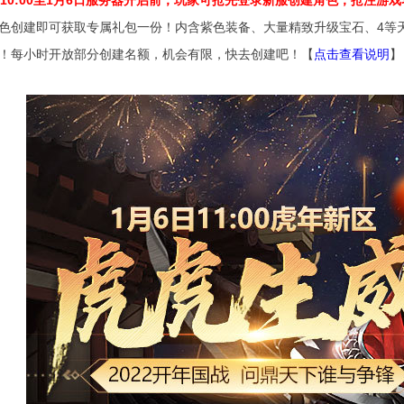
日10:00至1月6日服务器开启前，玩家可抢先登录新服创建角色，抢注游
色创建即可获取专属礼包一份！内含紫色装备、大量精致升级宝石、4等天
！每小时开放部分创建名额，机会有限，快去创建吧！【
点击查看说明
】