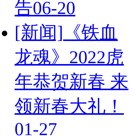
告
06-20
[新闻]
《铁血
龙魂》2022虎
年恭贺新春 来
领新春大礼！
01-27