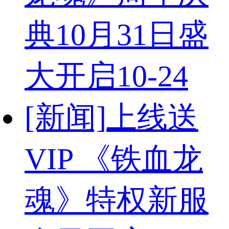
典10月31日盛
大开启
10-24
[新闻]
上线送
VIP 《铁血龙
魂》特权新服