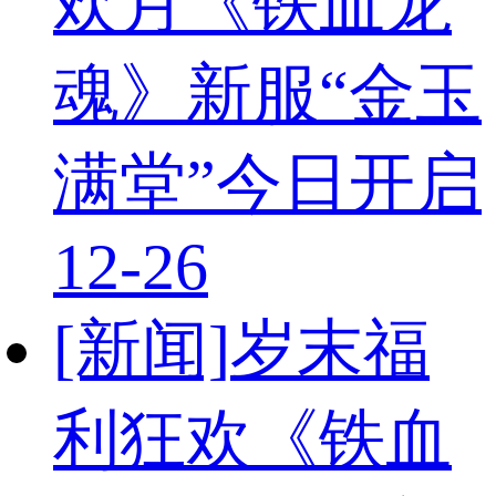
欢月《铁血龙
魂》新服“金玉
满堂”今日开启
12-26
[新闻]
岁末福
利狂欢《铁血