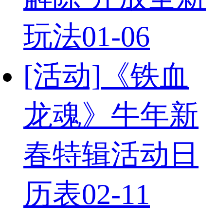
玩法
01-06
[活动]
《铁血
龙魂》牛年新
春特辑活动日
历表
02-11