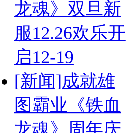
龙魂》双旦新
服12.26欢乐开
启
12-19
[新闻]
成就雄
图霸业《铁血
龙魂》周年庆